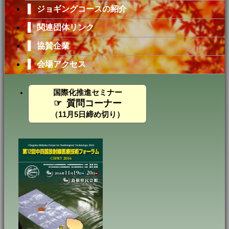
▌
ジョギングコースの紹介
▸
2016.07.01
演題募集
を開始しました。
▌
関連団体リンク
[演題募集期間] 2016年7月1日(金) ～ 7月
31日(日)24時
▌
協賛企業
▌
会場アクセス
▸
2016.05.23
演題募集
について掲載しました。
募集開始は2016年7月1日(金)からです。
国際化推進セミナー
☞ 質問コーナー
▸
2015.11.07
本会の公式ホームページを開設しまし
（11月5日締め切り）
た。
大会長挨拶
、
開催概要
、
関連団体リン
ク
、
会場アクセス
を掲載しました。