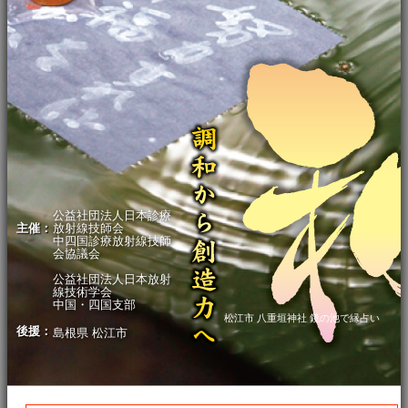
公益社団法人日本診療
主催：
放射線技師会
中四国診療放射線技師
会協議会
公益社団法人日本放射
線技術学会
中国・四国支部
松江市 八重垣神社 鏡の池で縁占い
後援：
島根県 松江市