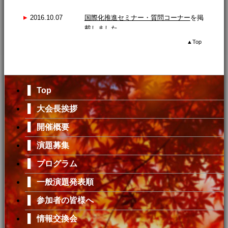
▸
2016.10.07
国際化推進セミナー・質問コーナー
を掲
載しました。
[受付期間] 11月5日締め切り
▲
Top
▸
2016.09.05
情報交換会
の受付を開始しました。
[申込期間] 2016年9月5日(月) ～ 10月7日
(金)正午
▌
Top
▌
大会長挨拶
▸
2016.09.01
一般演題発表順
を掲載しました。
▌
開催概要
▌
▸
2016.08.23
参加者の皆様へ
、
情報交換会
、
ジョギン
演題募集
グコースの紹介
を掲載しました。
▌
プログラム
▌
一般演題発表順
▸
2016.08.17
協賛企業
を掲載しました。
▌
参加者の皆様へ
▸
2016.08.01
演題募集
を終了しました。ご登録ありが
▌
情報交換会
とうございました。