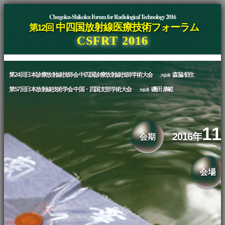
Chugoku-Shikoku Forum for Radiological Technology 2016
中四国放射線医療技術フォーラム
第12回
CSFRT 2016
第24回日本診療放射線技師会 中四国診療放射線技師学術大会
森脇 郁生
大会長
第57回日本放射線技術学会 中国・四国支部学術大会
磯田 康範
大会長
11
2016年
会期
会場